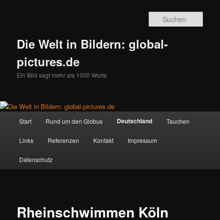
Zum
primären
Such
Inhalt
springen
Die Welt in Bildern: global-
pictures.de
Ein Bild sagt mehr als 1000 Worte
Hauptmenü
Deutschland
Start
Rund um den Globus
Tauchen
Links
Referenzen
Kontakt
Impressum
Datenschutz
Rheinschwimmen Köln