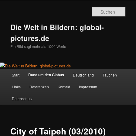
Zum
primären
Such
Inhalt
springen
Die Welt in Bildern: global-
pictures.de
Ein Bild sagt mehr als 1000 Worte
Hauptmenü
Rund um den Globus
Start
Deutschland
Tauchen
Links
Referenzen
Kontakt
Impressum
Datenschutz
City of Taipeh (03/2010)