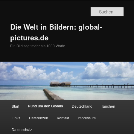
Zum
primären
Such
Inhalt
springen
Die Welt in Bildern: global-
pictures.de
Ein Bild sagt mehr als 1000 Worte
Hauptmenü
Rund um den Globus
Start
Deutschland
Tauchen
Links
Referenzen
Kontakt
Impressum
Datenschutz