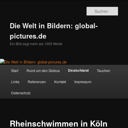
Zum
primären
Such
Inhalt
springen
Die Welt in Bildern: global-
pictures.de
Ein Bild sagt mehr als 1000 Worte
Hauptmenü
Deutschland
Start
Rund um den Globus
Tauchen
Links
Referenzen
Kontakt
Impressum
Datenschutz
Rheinschwimmen in Köln