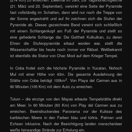
(21. März und 23. September), versinkt eine Seite der Pyramide
fast vollständig im Schatten, dann wird nur noch die Treppe von
der Sonne angestrahlt und auf ihr zeichnen sich die Stufen der
Pyramide ab. Dieses gezeichnete Band vereint sich schließlich
mit einem Schlangenkopf am Fuß der Pyramide und stellt so
eine gefiederte Schlange dar. Die Gottheit Kulkulkan, zu deren
Ehren die Stufenpyramide erbaut worden war, stellt die
Wissenschaftler bis heute noch immer vor Rätsel. Weltbekannt
ist ebenfalls die Statur von Chac Mool auf dem Krieger Tempel.
In Coba findet sich die höchste Pyramide in Yucatan, Nohoch
Mul mit einer Höhe von 43m. Die gesamte Ausdehnung der
2
Stätte von Coba beträgt 100km
. Von Playa del Carmen aus in
90 Minuten (105 Km) mit dem Auto zu erreichen.
Tulum – die einzige von den Mayas erbaute Tempelstätte direkt
am Meer. In 60 Minuten (63 Km) von Play del Carmen aus zu
erreichen. Beeindruckendes Panorama vor der Kulisse des
karibischen Meers in den Farben blau und türkis. Palmen und
Echsen inklusive. Nach der Besichtigung landen menschenleer
weiße feinsandige Strände zur Erholung ein.