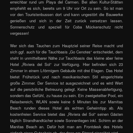
erreichbar rund um Playa del Carmen. Bei allen Kultur-Stätten
empfiehlt es sich, bereits um 9 Uhr vor Ort zu sein. So ist man
vor den Touristenbussen dort und kann ungestört die Bauwerke
genießen und sich in der Zeit zurück versetzen lassen.
Sonnenschutz und speziell für Coba Mückenschutz nicht
vergessen!
Wer sich das Tauchen zum Hauptziel seiner Reise macht und
sich ggf. auch für die Tauchbasis „Go Cenotes“ entscheidet, dem
steht in unmittelbarer Nähe zur Tauchbasis das kleine aber feine
Hotel „Riviera del Sol“ zur Verfügung. Hier befinden sich 23
Zimmer in einem L-förmigem Gebäude mit drei Etagen. Das Hotel
bietet Frühstück und nach mexikanischem Stil eingerichtete
große Zimmer. Der Service ist ausgezeichnet und es wird Wert
auf die persönliche Betreuung gelegt. Keine Massenabfertigung,
sondern das Gefühl, zu hause zu sein. Ein zweigeteilter Pool, ein
Relaxbereich, WLAN sowie keine 5 Minuten bis zur Mamitas
Beach runden dieses Hotel als echten Geheimtipp ab. Als
kostenfreien Service bietet das „Riviera del Sol“ seinen Gästen
täglich Strandhandtücher sowie Sonnenliegen inkl. Schirm an der
Manitas Beach an. Dafür holt man am Frontdesk des Hotels
einfach einen Gutschein ab, der dann am Strand eingelöst wird.