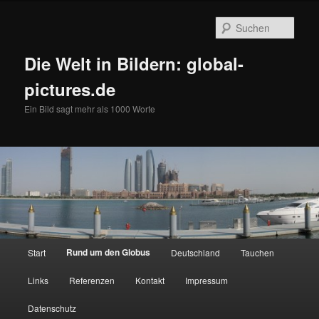
Zum
primären
Such
Inhalt
springen
Die Welt in Bildern: global-
pictures.de
Ein Bild sagt mehr als 1000 Worte
Hauptmenü
Rund um den Globus
Start
Deutschland
Tauchen
Links
Referenzen
Kontakt
Impressum
Datenschutz