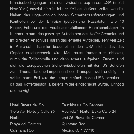
Einreisebedingungen mit einem Zwischnstopp in den USA (meist
New York) erweist sich in letzter Zeit als äußerst zeitaufwendig.
Neben den ungewöhnlich hohen Sicherheitsanforderungen und
Kontrollen bei der Einreise (persönliche Passdaten, alle 10
Finger, Foto) und den vorab auszufüllenden Einreiseanträgen im
Internet, nimmt das jeweilige Aufnehmen des Koffer-Gepäcks und
im direkten Anschluss daran das erneute Aufgeben, sehr viel Zeit
in Anspruch. Transfer bedeutet in den USA nicht, das das
Gepäck durchgecheckt wird. Man muss immer alles abholen,
durch die Zollkontrolle und dann erneut aufgeben. Zudem sind
sich die Europäischen Sicherheitsbehören mit den US Behören
zum Thema Taucherlampen und der Transport wohl uneinig. Im
schlimmsten Fall wird die Lampe einfach in den USA behalten –
da das Koffergepäck ja bereits wider eingecheckt wurde. Unnötig
und nervig!
Hotel Rivera del Sol
Tauchbasis Go Cenotes
1 era Av. Norte y Calle 30
Avenida 1 Norte, Ecke Calle 24
Norte
und 26 Playa del Carmen
Playa del Carmen
Quintana Roo
Quintana Roo
Mexico C.P. 77710