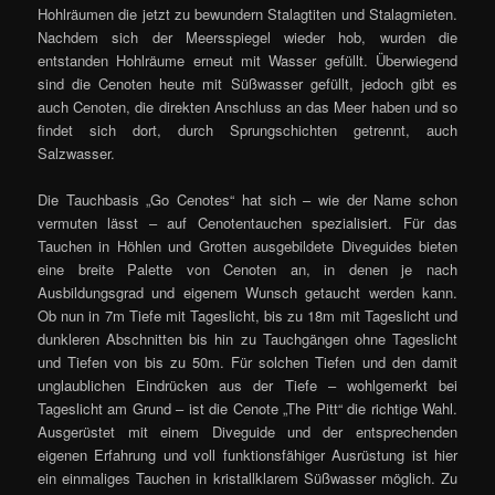
Hohlräumen die jetzt zu bewundern Stalagtiten und Stalagmieten.
Nachdem sich der Meersspiegel wieder hob, wurden die
entstanden Hohlräume erneut mit Wasser gefüllt. Überwiegend
sind die Cenoten heute mit Süßwasser gefüllt, jedoch gibt es
auch Cenoten, die direkten Anschluss an das Meer haben und so
findet sich dort, durch Sprungschichten getrennt, auch
Salzwasser.
Die Tauchbasis „Go Cenotes“ hat sich – wie der Name schon
vermuten lässt – auf Cenotentauchen spezialisiert. Für das
Tauchen in Höhlen und Grotten ausgebildete Diveguides bieten
eine breite Palette von Cenoten an, in denen je nach
Ausbildungsgrad und eigenem Wunsch getaucht werden kann.
Ob nun in 7m Tiefe mit Tageslicht, bis zu 18m mit Tageslicht und
dunkleren Abschnitten bis hin zu Tauchgängen ohne Tageslicht
und Tiefen von bis zu 50m. Für solchen Tiefen und den damit
unglaublichen Eindrücken aus der Tiefe – wohlgemerkt bei
Tageslicht am Grund – ist die Cenote „The Pitt“ die richtige Wahl.
Ausgerüstet mit einem Diveguide und der entsprechenden
eigenen Erfahrung und voll funktionsfähiger Ausrüstung ist hier
ein einmaliges Tauchen in kristallklarem Süßwasser möglich. Zu