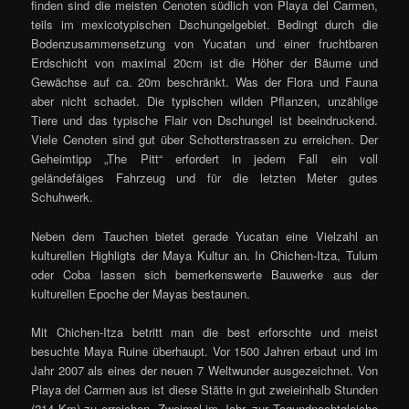
finden sind die meisten Cenoten südlich von Playa del Carmen,
teils im mexicotypischen Dschungelgebiet. Bedingt durch die
Bodenzusammensetzung von Yucatan und einer fruchtbaren
Erdschicht von maximal 20cm ist die Höher der Bäume und
Gewächse auf ca. 20m beschränkt. Was der Flora und Fauna
aber nicht schadet. Die typischen wilden Pflanzen, unzählige
Tiere und das typische Flair von Dschungel ist beeindruckend.
Viele Cenoten sind gut über Schotterstrassen zu erreichen. Der
Geheimtipp „The Pitt“ erfordert in jedem Fall ein voll
geländefäiges Fahrzeug und für die letzten Meter gutes
Schuhwerk.
Neben dem Tauchen bietet gerade Yucatan eine Vielzahl an
kulturellen Highligts der Maya Kultur an. In Chichen-Itza, Tulum
oder Coba lassen sich bemerkenswerte Bauwerke aus der
kulturellen Epoche der Mayas bestaunen.
Mit Chichen-Itza betritt man die best erforschte und meist
besuchte Maya Ruine überhaupt. Vor 1500 Jahren erbaut und im
Jahr 2007 als eines der neuen 7 Weltwunder ausgezeichnet. Von
Playa del Carmen aus ist diese Stätte in gut zweieinhalb Stunden
(214 Km) zu erreichen. Zweimal im Jahr, zur Tagundnachtgleiche