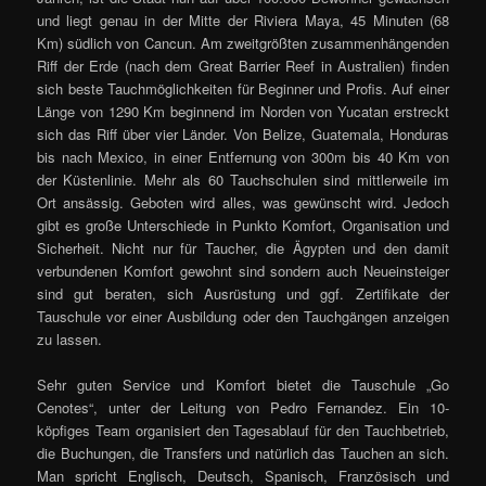
und liegt genau in der Mitte der Riviera Maya, 45 Minuten (68
Km) südlich von Cancun. Am zweitgrößten zusammenhängenden
Riff der Erde (nach dem Great Barrier Reef in Australien) finden
sich beste Tauchmöglichkeiten für Beginner und Profis. Auf einer
Länge von 1290 Km beginnend im Norden von Yucatan erstreckt
sich das Riff über vier Länder. Von Belize, Guatemala, Honduras
bis nach Mexico, in einer Entfernung von 300m bis 40 Km von
der Küstenlinie. Mehr als 60 Tauchschulen sind mittlerweile im
Ort ansässig. Geboten wird alles, was gewünscht wird. Jedoch
gibt es große Unterschiede in Punkto Komfort, Organisation und
Sicherheit. Nicht nur für Taucher, die Ägypten und den damit
verbundenen Komfort gewohnt sind sondern auch Neueinsteiger
sind gut beraten, sich Ausrüstung und ggf. Zertifikate der
Tauschule vor einer Ausbildung oder den Tauchgängen anzeigen
zu lassen.
Sehr guten Service und Komfort bietet die Tauschule „Go
Cenotes“, unter der Leitung von Pedro Fernandez. Ein 10-
köpfiges Team organisiert den Tagesablauf für den Tauchbetrieb,
die Buchungen, die Transfers und natürlich das Tauchen an sich.
Man spricht Englisch, Deutsch, Spanisch, Französisch und