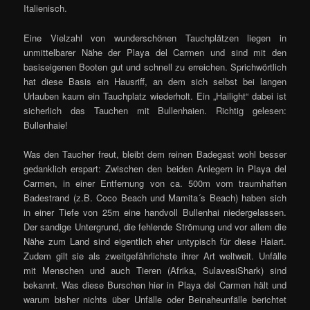
Italienisch.
Eine Vielzahl von wunderschönen Tauchplätzen liegen in
unmittelbarer Nähe der Playa del Carmen und sind mit den
basiseigenen Booten gut und schnell zu erreichen. Sprichwörtlich
hat diese Basis ein Hausriff, an dem sich selbst bei langen
Urlauben kaum ein Tauchplatz wiederholt. Ein „Hailight“ dabei ist
sicherlich das Tauchen mit Bullenhaien. Richtig gelesen:
Bullenhaie!
Was den Taucher freut, bleibt dem reinen Badegast wohl besser
gedanklich erspart: Zwischen den beiden Anlegern in Playa del
Carmen, in einer Entfernung von ca. 500m vom traumhaften
Badestrand (z.B. Coco Beach und Mamita´s Beach) haben sich
in einer Tiefe von 25m eine handvoll Bullenhai niedergelassen.
Der sandige Untergrund, die fehlende Strömung und vor allem die
Nähe zum Land sind eigentlich eher untypisch für diese Haiart.
Zudem gilt sie als zweitgefährlichste ihrer Art weltweit. Unfälle
mit Menschen und auch Tieren (Afrika, Sulavesi­Shark) sind
bekannt. Was diese Burschen hier in Playa del Carmen hält und
warum bisher nichts über Unfälle oder Beinaheunfälle berichtet