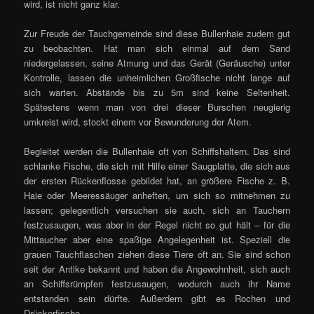
wird, ist nicht ganz klar.
Zur Freude der Tauchgemeinde sind diese Bullenhaie zudem gut
zu beobachten. Hat man sich einmal auf dem Sand
niedergelassen, seine Atmung und das Gerät (Geräusche) unter
Kontrolle, lassen die unheimlichen Großfische nicht lange auf
sich warten. Abstände bis zu 5m sind keine Seltenheit.
Spätestens wenn man von drei dieser Burschen neugierig
umkreist wird, stockt einem vor Bewunderung der Atem.
Begleitet werden die Bullenhaie oft von Schiffshaltern. Das sind
schlanke Fische, die sich mit Hilfe einer Saugplatte, die sich aus
der ersten Rückenflosse gebildet hat, an größere Fische z. B.
Haie oder Meeressäuger anheften, um sich so mitnehmen zu
lassen; gelegentlich versuchen sie auch, sich an Tauchern
festzusaugen, was aber in der Regel nicht so gut hält – für die
Mittaucher aber eine spaßige Angelegenheit ist. Speziell die
grauen Tauchflaschen ziehen diese Tiere oft an. Sie sind schon
seit der Antike bekannt und haben die Angewohnheit, sich auch
an Schiffsrümpfen festzusaugen, wodurch auch ihr Name
entstanden sein dürfte. Außerdem gibt es Rochen und
Drückerfische.