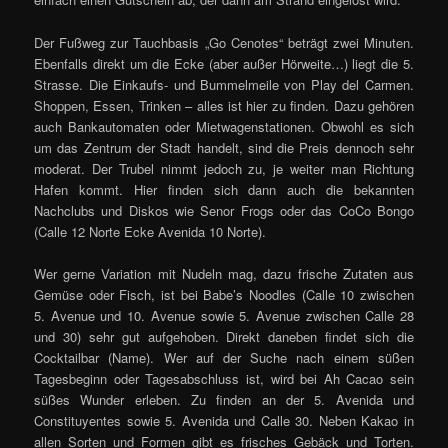
Der Fußweg zur Tauchbasis „Go Cenotes“ beträgt zwei Minuten.
Ebenfalls direkt um die Ecke (aber außer Hörweite…) liegt die 5.
Strasse. Die Einkaufs- und Bummelmeile von Play del Carmen.
Shoppen, Essen, Trinken – alles ist hier zu finden. Dazu gehören
auch Bankautomaten oder Mietwagenstationen. Obwohl es sich
um das Zentrum der Stadt handelt, sind die Preis dennoch sehr
moderat. Der Trubel nimmt jedoch zu, je weiter man Richtung
Hafen kommt. Hier finden sich dann auch die bekannten
Nachclubs und Diskos wie Senor Frogs oder das CoCo Bongo
(Calle 12 Norte Ecke Avenida 10 Norte).
Wer gerne Variation mit Nudeln mag, dazu frische Zutaten aus
Gemüse oder Fisch, ist bei Babe’s Noodles (Calle 10 zwischen
5. Avenue und 10. Avenue sowie 5. Avenue zwischen Calle 28
und 30) sehr gut aufgehoben. Direkt daneben findet sich die
Cocktailbar (Name). Wer auf der Suche nach einem süßen
Tagesbeginn oder Tagesabschluss ist, wird bei Ah Cacao sein
süßes Wunder erleben. Zu finden an der 5. Avenida und
Constituyentes sowie 5. Avenida und Calle 30. Neben Kakao in
allen Sorten und Formen gibt es frisches Gebäck und Torten.