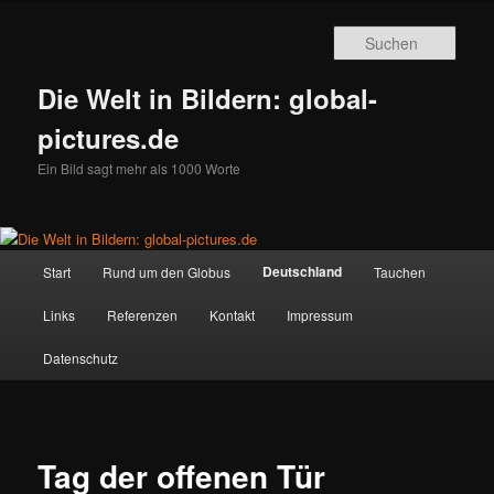
Zum
primären
Such
Inhalt
springen
Die Welt in Bildern: global-
pictures.de
Ein Bild sagt mehr als 1000 Worte
Hauptmenü
Deutschland
Start
Rund um den Globus
Tauchen
Links
Referenzen
Kontakt
Impressum
Datenschutz
Tag der offenen Tür