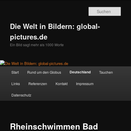
Zum
primären
Such
Inhalt
springen
Die Welt in Bildern: global-
pictures.de
Ein Bild sagt mehr als 1000 Worte
Hauptmenü
Deutschland
Start
Rund um den Globus
Tauchen
Links
Referenzen
Kontakt
Impressum
Datenschutz
Rheinschwimmen Bad