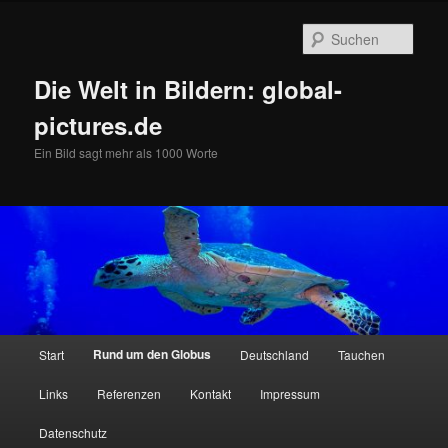
Zum
primären
Such
Inhalt
springen
Die Welt in Bildern: global-
pictures.de
Ein Bild sagt mehr als 1000 Worte
Hauptmenü
Rund um den Globus
Start
Deutschland
Tauchen
Links
Referenzen
Kontakt
Impressum
Datenschutz