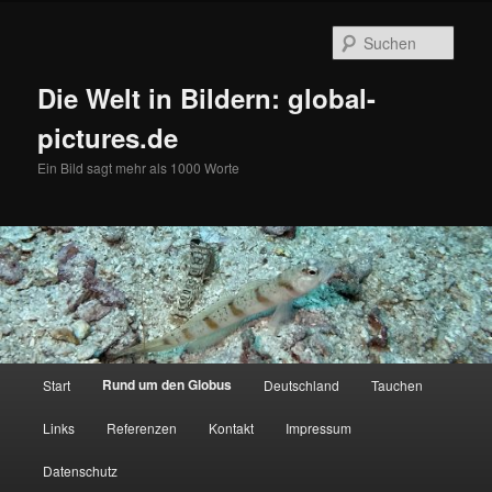
Zum
primären
Such
Inhalt
springen
Die Welt in Bildern: global-
pictures.de
Ein Bild sagt mehr als 1000 Worte
Hauptmenü
Rund um den Globus
Start
Deutschland
Tauchen
Links
Referenzen
Kontakt
Impressum
Datenschutz