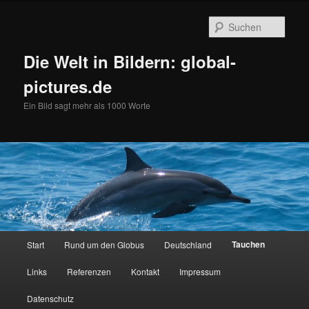
Zum
primären
Such
Inhalt
springen
Die Welt in Bildern: global-
pictures.de
Ein Bild sagt mehr als 1000 Worte
Hauptmenü
Tauchen
Start
Rund um den Globus
Deutschland
Links
Referenzen
Kontakt
Impressum
Datenschutz