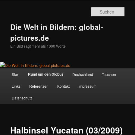
Zum
primären
Such
Inhalt
springen
Die Welt in Bildern: global-
pictures.de
Ein Bild sagt mehr als 1000 Worte
Hauptmenü
Rund um den Globus
Start
Deutschland
Tauchen
Links
Referenzen
Kontakt
Impressum
Datenschutz
Halbinsel Yucatan (03/2009)