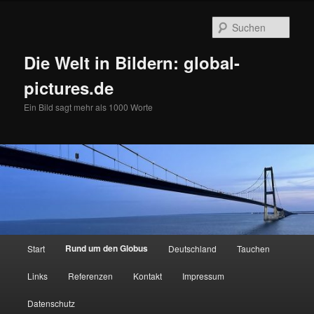
Zum
primären
Such
Inhalt
springen
Die Welt in Bildern: global-
pictures.de
Ein Bild sagt mehr als 1000 Worte
Hauptmenü
Rund um den Globus
Start
Deutschland
Tauchen
Links
Referenzen
Kontakt
Impressum
Datenschutz