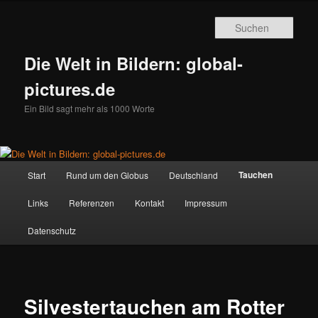
Zum
primären
Such
Inhalt
springen
Die Welt in Bildern: global-
pictures.de
Ein Bild sagt mehr als 1000 Worte
Hauptmenü
Tauchen
Start
Rund um den Globus
Deutschland
Links
Referenzen
Kontakt
Impressum
Datenschutz
Silvestertauchen am Rotter