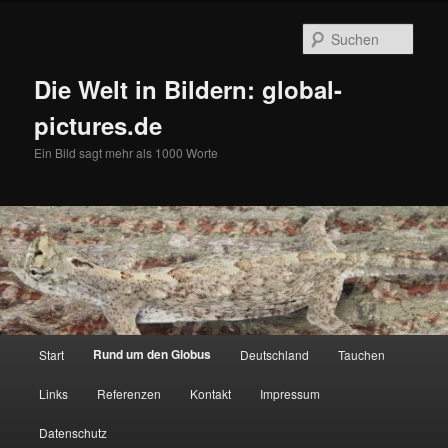
Zum
primären
Such
Inhalt
springen
Die Welt in Bildern: global-
pictures.de
Ein Bild sagt mehr als 1000 Worte
Hauptmenü
Rund um den Globus
Start
Deutschland
Tauchen
Links
Referenzen
Kontakt
Impressum
Datenschutz