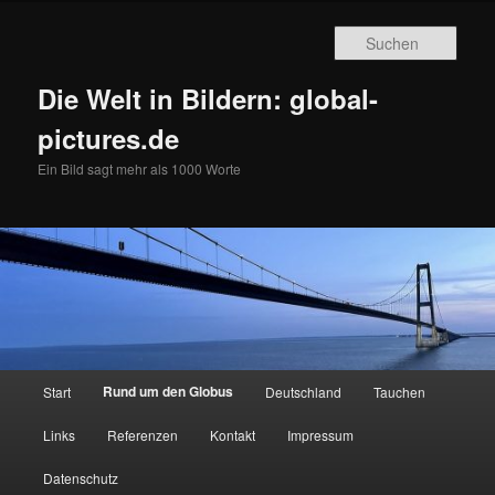
Zum
primären
Such
Inhalt
springen
Die Welt in Bildern: global-
pictures.de
Ein Bild sagt mehr als 1000 Worte
Hauptmenü
Rund um den Globus
Start
Deutschland
Tauchen
Links
Referenzen
Kontakt
Impressum
Datenschutz