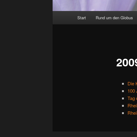
Hauptmenü
Start
Rund um den Globus
200
Die 
100 
Tag 
Rhei
Rhei