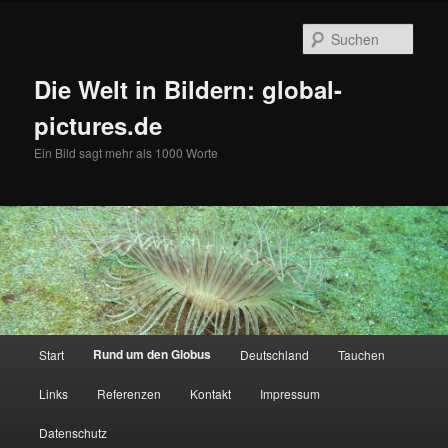
Zum
primären
Such
Inhalt
springen
Die Welt in Bildern: global-
pictures.de
Ein Bild sagt mehr als 1000 Worte
Hauptmenü
Rund um den Globus
Start
Deutschland
Tauchen
Links
Referenzen
Kontakt
Impressum
Datenschutz