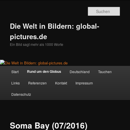
Zum
primären
Such
Inhalt
springen
Die Welt in Bildern: global-
pictures.de
Ein Bild sagt mehr als 1000 Worte
Hauptmenü
Rund um den Globus
Start
Deutschland
Tauchen
Links
Referenzen
Kontakt
Impressum
Datenschutz
Soma Bay (07/2016)