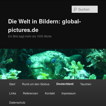
Zum
primären
Such
Inhalt
springen
Die Welt in Bildern: global-
pictures.de
Ein Bild sagt mehr als 1000 Worte
Hauptmenü
Deutschland
Start
Rund um den Globus
Tauchen
Links
Referenzen
Kontakt
Impressum
Datenschutz