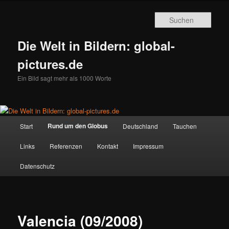
Zum
primären
Such
Inhalt
springen
Die Welt in Bildern: global-
pictures.de
Ein Bild sagt mehr als 1000 Worte
Hauptmenü
Rund um den Globus
Start
Deutschland
Tauchen
Links
Referenzen
Kontakt
Impressum
Datenschutz
Valencia (09/2008)