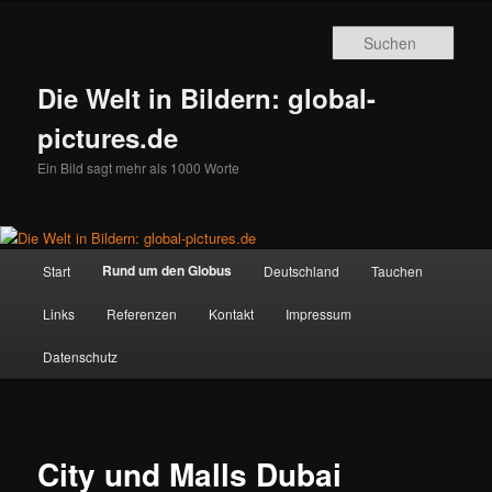
Zum
primären
Such
Inhalt
springen
Die Welt in Bildern: global-
pictures.de
Ein Bild sagt mehr als 1000 Worte
Hauptmenü
Rund um den Globus
Start
Deutschland
Tauchen
Links
Referenzen
Kontakt
Impressum
Datenschutz
City und Malls Dubai