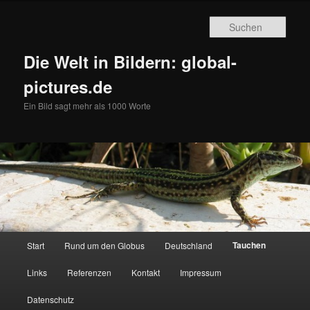
Zum
primären
Such
Inhalt
springen
Die Welt in Bildern: global-
pictures.de
Ein Bild sagt mehr als 1000 Worte
Hauptmenü
Tauchen
Start
Rund um den Globus
Deutschland
Links
Referenzen
Kontakt
Impressum
Datenschutz