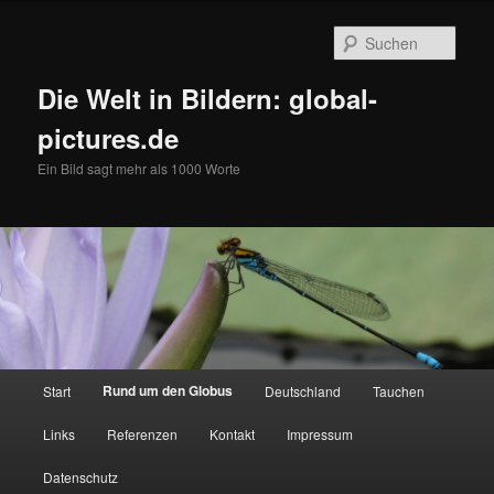
Zum
primären
Such
Inhalt
springen
Die Welt in Bildern: global-
pictures.de
Ein Bild sagt mehr als 1000 Worte
Hauptmenü
Rund um den Globus
Start
Deutschland
Tauchen
Links
Referenzen
Kontakt
Impressum
Datenschutz