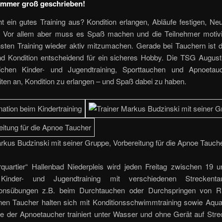
ommer groß geschrieben!
 ein gutes Training aus? Kondition erlangen, Abläufe festigen, Neu
h. Vor allem aber muss es Spaß machen und die Teilnehmer motiv
sten Training wieder aktiv mitzumachen. Gerade bei Tauchern ist
nd Kondition entscheidend für ein sicheres Hobby. Die TSG Augustin
ichen Kinder- und Jugendtraining, Sporttauchen und Apnoetauc
ten an, Kondition zu erlangen – und Spaß dabei zu haben.
rkus Budzinski mit seiner Gruppe, Vorbereitung für die Apnoe Tauch
rquartier“ Hallenbad Niederpleis wird jeden Freitag zwischen 19 
t. Kinder- und Jugendtraining mit verschiedenen Streckent
ionsübungen z.B. beim Durchtauchen oder Durchspringen von R
en Taucher halten sich mit Konditionsschwimmtraining sowie Aquajo
e der Apnoetaucher trainiert unter Wasser und ohne Gerät auf Stre