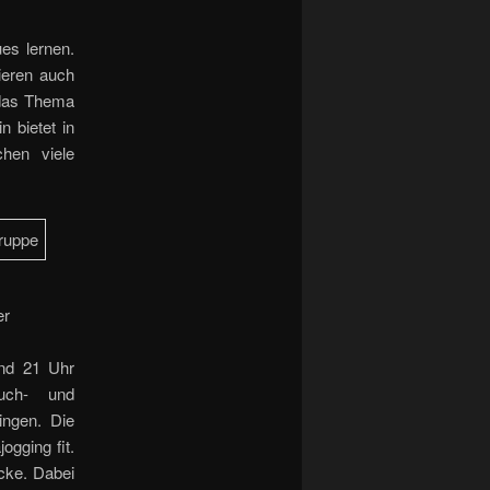
es lernen.
ieren auch
 das Thema
 bietet in
hen viele
er
und 21 Uhr
auch- und
ingen. Die
gging fit.
cke. Dabei