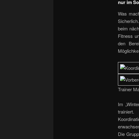
nur im S
Was macht
Sicherlic
beim näch
Fitness u
den Bere
Möglichkei
Trainer Ma
Im „Winte
trainier
Koordinat
erwachsen
Die Grupp