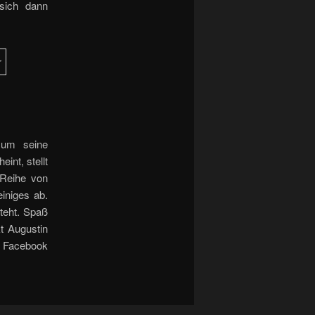
sich dann
 um seine
int, stellt
 Reihe von
iniges ab.
steht. Spaß
t Augustin
i Facebook