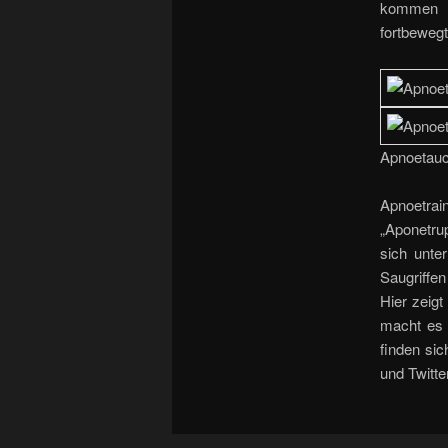
kommen b
fortbewegt
Apnoetauc
Apnoetra
„Aponetrup
sich unte
Saugriffe
Hier zeigt
macht es 
finden sic
und Twitte