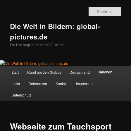
Zum
primären
Such
Inhalt
springen
Die Welt in Bildern: global-
pictures.de
Ein Bild sagt mehr als 1000 Worte
Hauptmenü
Tauchen
Start
Rund um den Globus
Deutschland
Links
Referenzen
Kontakt
Impressum
Datenschutz
Webseite zum Tauchsport